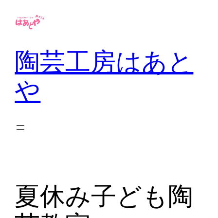
内
容
を
陶芸工房はあと
ス
キ
ッ
や
プ
夏休み子ども陶