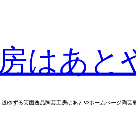
房はあと
ノ道ゆずる
箕面逸品
陶芸工房はあとやホームぺージ
陶芸