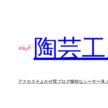
内
容
を
ス
キ
陶芸工
ッ
プ
アクセス
そよかぜ窯
ブログ
愉快なシーサー
滝